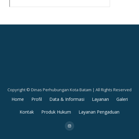
Copyright © Dinas Perhubungan Kota Batam | All Rights Reserved
Secondary
Home
Profil
Data & Informasi
Layanan
Galeri
Menu
Kontak
Produk Hukum
Layanan Pengaduan
fa-
instagram