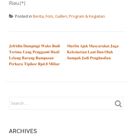
Riau.(*)
Posted in
Berita
,
Foto
,
Galleri
,
Program & Kegiatan
POST NAVIGATION
𝐉𝐞𝐟𝐫𝐢𝐝𝐢𝐧 𝐃𝐚𝐦𝐩𝐢𝐧𝐠𝐢 𝐖𝐚𝐤𝐨 𝐑𝐮𝐝𝐢
𝐌𝐚𝐫𝐥𝐢𝐧 𝐀𝐣𝐚𝐤 𝐌𝐚𝐬𝐲𝐚𝐫𝐚𝐤𝐚𝐭 𝐉𝐚𝐠𝐚
𝐓𝐞𝐫𝐢𝐦𝐚 𝐔𝐚𝐧𝐠 𝐏𝐞𝐧𝐠𝐠𝐚𝐧𝐭𝐢 𝐇𝐚𝐬𝐢𝐥
𝐊𝐞𝐥𝐞𝐬𝐭𝐚𝐫𝐢𝐚𝐧 𝐋𝐚𝐮𝐭 𝐃𝐚𝐧 𝐎𝐥𝐚𝐡
𝐋𝐞𝐥𝐚𝐧𝐠 𝐁𝐚𝐫𝐚𝐧𝐠 𝐑𝐚𝐦𝐩𝐚𝐬𝐚𝐧
𝐒𝐚𝐦𝐩𝐚𝐡 𝐉𝐚𝐝𝐢 𝐏𝐞𝐧𝐠𝐡𝐚𝐬𝐢𝐥𝐚𝐧
𝐏𝐞𝐫𝐤𝐚𝐫𝐚 𝐓𝐢𝐩𝐢𝐤𝐨𝐫 𝐑𝐩𝟒,𝟖 𝐌𝐢𝐥𝐢𝐚𝐫
ARCHIVES