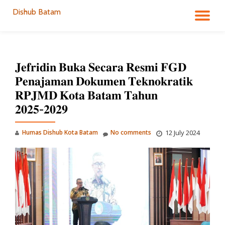
Dishub Batam
TO
Skip
to
NA
content
𝐉𝐞𝐟𝐫𝐢𝐝𝐢𝐧 𝐁𝐮𝐤𝐚 𝐒𝐞𝐜𝐚𝐫𝐚 𝐑𝐞𝐬𝐦𝐢 𝐅𝐆𝐃
𝐏𝐞𝐧𝐚𝐣𝐚𝐦𝐚𝐧 𝐃𝐨𝐤𝐮𝐦𝐞𝐧 𝐓𝐞𝐤𝐧𝐨𝐤𝐫𝐚𝐭𝐢𝐤
𝐑𝐏𝐉𝐌𝐃 𝐊𝐨𝐭𝐚 𝐁𝐚𝐭𝐚𝐦 𝐓𝐚𝐡𝐮𝐧
𝟐𝟎𝟐𝟓-𝟐𝟎𝟐𝟗
Humas Dishub Kota Batam
No comments
12 July 2024