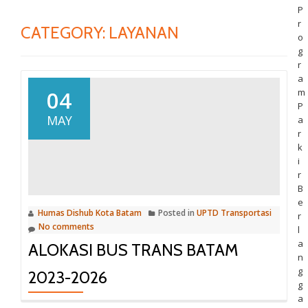
P
r
CATEGORY:
LAYANAN
o
g
r
a
04
m
P
MAY
a
r
k
i
r
B
e
Humas Dishub Kota Batam
Posted in
UPTD Transportasi
r
No comments
l
a
ALOKASI BUS TRANS BATAM
n
g
2023-2026
g
a