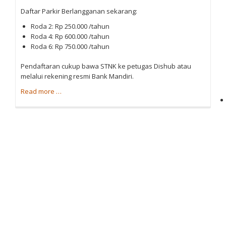
u
Daftar Parkir Berlangganan sekarang:
t
L
Roda 2: Rp 250.000 /tahun
Roda 4: Rp 600.000 /tahun
a
Roda 6: Rp 750.000 /tahun
y
a
Pendaftaran cukup bawa STNK ke petugas Dishub atau
melalui rekening resmi Bank Mandiri.
n
a
a
Read more
…
b
n
o
P
u
a
t
L
r
a
k
y
i
a
n
r
a
K
n
o
P
a
t