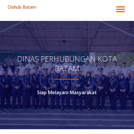
Dishub Batam
TO
Skip
to
NA
content
DINAS PERHUBUNGAN KOTA
BATAM
Siap Melayani Masyarakat