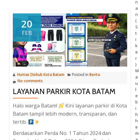
n
a
n
20
(
S
FEB
t
i
k
e
r
)
M
Humas Dishub Kota Batam
Posted in
Berita
a
No comments
u
l
LAYANAN PARKIR KOTA BATAM
e
b
Halo warga Batam!
Kini layanan parkir di Kota
i
Batam tampil lebih modern, transparan, dan
h
h
tertib.
e
Berdasarkan Perda No. 1 Tahun 2024 dan
m
a