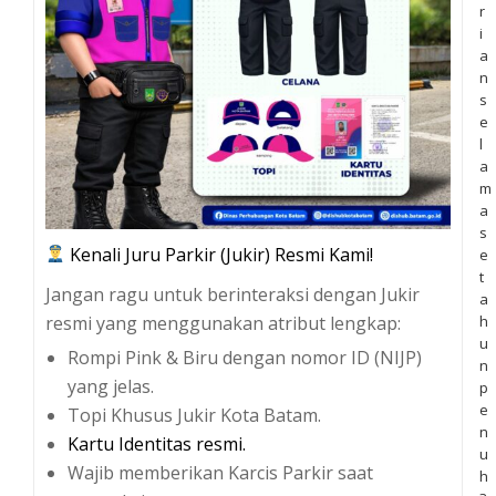
r
i
a
n
s
e
l
a
m
a
s
Kenali Juru Parkir (Jukir) Resmi Kami!
e
t
Jangan ragu untuk berinteraksi dengan Jukir
a
resmi yang menggunakan atribut lengkap:
h
u
Rompi Pink & Biru dengan nomor ID (NIJP)
n
yang jelas.
p
e
Topi Khusus Jukir Kota Batam.
n
Kartu Identitas resmi.
u
Wajib memberikan Karcis Parkir saat
h