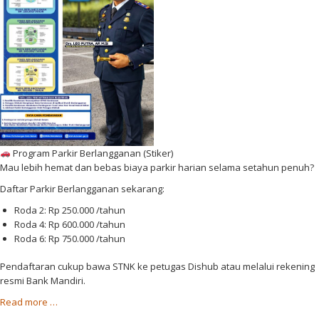
y
t
a
a
n
B
a
a
n
t
P
a
a
m
r
k
i
Program Parkir Berlangganan (Stiker)
r
Mau lebih hemat dan bebas biaya parkir harian selama setahun penuh?
K
o
Daftar Parkir Berlangganan sekarang:
t
Roda 2: Rp 250.000 /tahun
a
Roda 4: Rp 600.000 /tahun
B
Roda 6: Rp 750.000 /tahun
a
t
Pendaftaran cukup bawa STNK ke petugas Dishub atau melalui rekening
a
resmi Bank Mandiri.
m
a
Read more
…
b