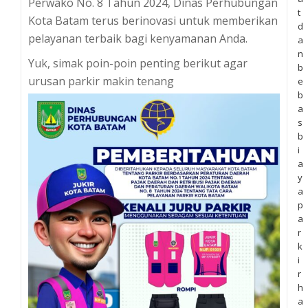
Perwako No. 8 Tahun 2024, Dinas Perhubungan
t
Kota Batam terus berinovasi untuk memberikan
d
pelayanan terbaik bagi kenyamanan Anda.
a
n
Yuk, simak poin-poin penting berikut agar
b
urusan parkir makin tenang
e
b
a
s
b
i
a
y
a
p
a
r
k
i
r
h
a