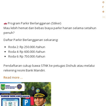
o
r
e
a
…
b
Program Parkir Berlangganan (Stiker)
o
Mau lebih hemat dan bebas biaya parkir harian selama setahun
u
penuh?
t
L
Daftar Parkir Berlangganan sekarang:
a
Roda 2: Rp 250.000 /tahun
y
Roda 4: Rp 600.000 /tahun
a
Roda 6: Rp 750.000 /tahun
n
a
Pendaftaran cukup bawa STNK ke petugas Dishub atau melalui
n
rekening resmi Bank Mandiri.
P
a
a
Read more
…
b
r
o
k
u
i
t
r
L
K
a
o