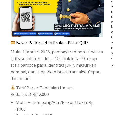
n
a
n
s
e
k
a
r
Bayar Parkir Lebih Praktis Pakai QRIS!
a
n
Mulai 1 Januari 2026, pembayaran non-tunai via
g
:
QRIS sudah tersedia di 100 titik lokasi! Cukup
scan barcode pada identitas Jukir, masukkan
nominal, dan tunjukkan bukti transaksi. Cepat
dan aman!
Tarif Parkir Tepi Jalan Umum:
Roda 2 & 3: Rp 2.000
Mobil Penumpang/Van/Pickup/Taksi: Rp
4.000