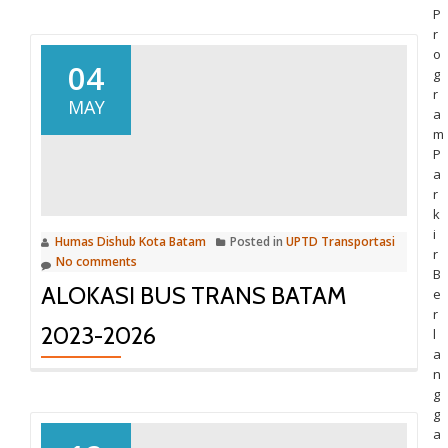
P
r
o
04
g
r
MAY
a
m
P
a
r
k
i
Humas Dishub Kota Batam
Posted in
UPTD Transportasi
r
No comments
B
ALOKASI BUS TRANS BATAM
e
r
2023-2026
l
a
n
g
g
a