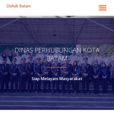
Dishub Batam
TO
Skip
to
NA
content
DINAS PERHUBUNGAN KOTA
BATAM
Siap Melayani Masyarakat