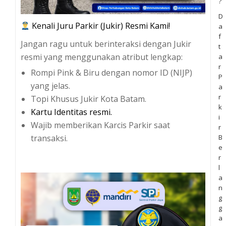
?
D
Kenali Juru Parkir (Jukir) Resmi Kami!
a
f
Jangan ragu untuk berinteraksi dengan Jukir
t
resmi yang menggunakan atribut lengkap:
a
r
Rompi Pink & Biru dengan nomor ID (NIJP)
P
yang jelas.
a
r
Topi Khusus Jukir Kota Batam.
k
Kartu Identitas resmi.
i
Wajib memberikan Karcis Parkir saat
r
B
transaksi.
e
r
l
a
n
g
g
a