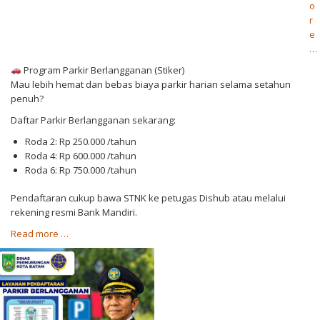
o
r
e
a
…
b
Program Parkir Berlangganan (Stiker)
o
Mau lebih hemat dan bebas biaya parkir harian selama setahun
u
penuh?
t
L
Daftar Parkir Berlangganan sekarang:
a
Roda 2: Rp 250.000 /tahun
y
Roda 4: Rp 600.000 /tahun
a
Roda 6: Rp 750.000 /tahun
n
a
Pendaftaran cukup bawa STNK ke petugas Dishub atau melalui
n
rekening resmi Bank Mandiri.
P
a
a
Read more
…
b
r
o
k
u
i
t
r
L
K
a
o