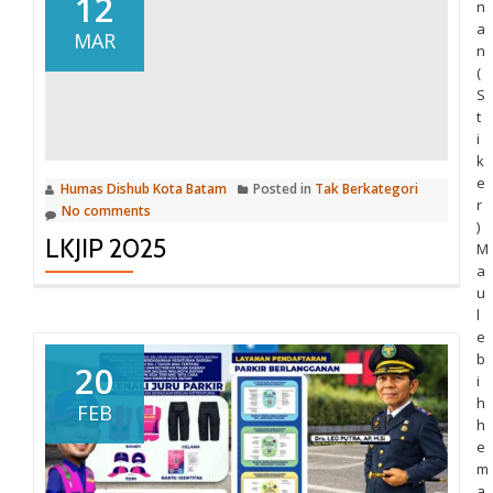
12
n
a
MAR
n
(
S
t
i
k
e
Humas Dishub Kota Batam
Posted in
Tak Berkategori
r
No comments
)
LKJIP 2025
M
a
u
l
e
b
20
i
h
FEB
h
e
m
a