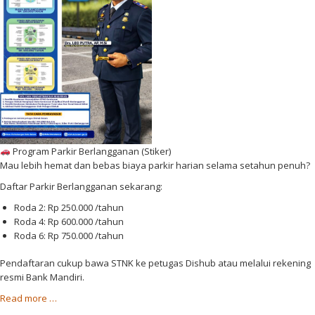
y
t
a
a
n
B
a
a
n
t
P
a
a
m
r
k
i
Program Parkir Berlangganan (Stiker)
r
Mau lebih hemat dan bebas biaya parkir harian selama setahun penuh?
K
o
Daftar Parkir Berlangganan sekarang:
t
Roda 2: Rp 250.000 /tahun
a
Roda 4: Rp 600.000 /tahun
B
Roda 6: Rp 750.000 /tahun
a
t
Pendaftaran cukup bawa STNK ke petugas Dishub atau melalui rekening
a
resmi Bank Mandiri.
m
a
Read more
…
b