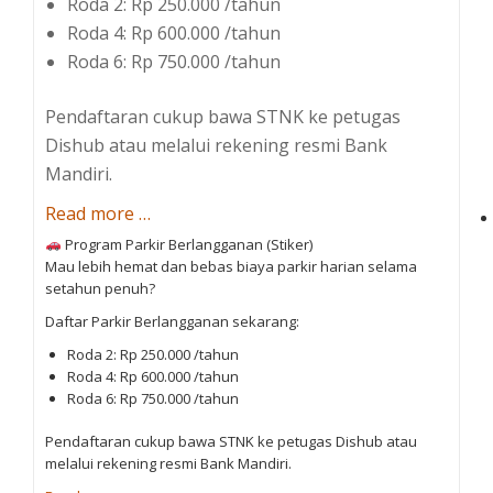
Roda 2: Rp 250.000 /tahun
Roda 4: Rp 600.000 /tahun
Roda 6: Rp 750.000 /tahun
Pendaftaran cukup bawa STNK ke petugas
Dishub atau melalui rekening resmi Bank
Mandiri.
a
Read more
…
b
Program Parkir Berlangganan (Stiker)
Mau lebih hemat dan bebas biaya parkir harian selama
o
setahun penuh?
u
Daftar Parkir Berlangganan sekarang:
t
L
Roda 2: Rp 250.000 /tahun
Roda 4: Rp 600.000 /tahun
a
Roda 6: Rp 750.000 /tahun
y
a
Pendaftaran cukup bawa STNK ke petugas Dishub atau
melalui rekening resmi Bank Mandiri.
n