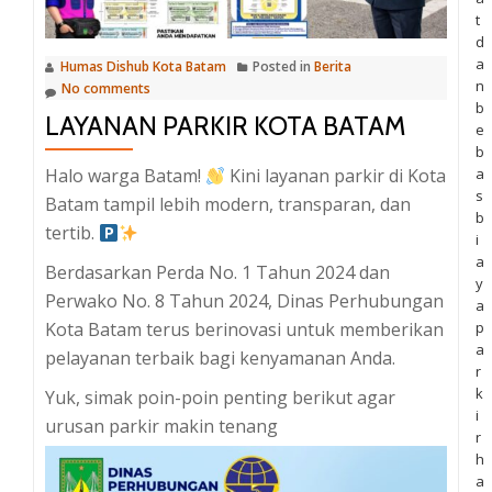
t
d
a
Humas Dishub Kota Batam
Posted in
Berita
n
No comments
b
LAYANAN PARKIR KOTA BATAM
e
b
a
Halo warga Batam!
Kini layanan parkir di Kota
s
Batam tampil lebih modern, transparan, dan
b
tertib.
i
a
Berdasarkan Perda No. 1 Tahun 2024 dan
y
Perwako No. 8 Tahun 2024, Dinas Perhubungan
a
p
Kota Batam terus berinovasi untuk memberikan
a
pelayanan terbaik bagi kenyamanan Anda.
r
k
Yuk, simak poin-poin penting berikut agar
i
urusan parkir makin tenang
r
h
a