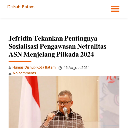
Dishub Batam
TO
Skip
to
NA
content
𝐉𝐞𝐟𝐫𝐢𝐝𝐢𝐧 𝐓𝐞𝐤𝐚𝐧𝐤𝐚𝐧 𝐏𝐞𝐧𝐭𝐢𝐧𝐠𝐧𝐲𝐚
𝐒𝐨𝐬𝐢𝐚𝐥𝐢𝐬𝐚𝐬𝐢 𝐏𝐞𝐧𝐠𝐚𝐰𝐚𝐬𝐚𝐧 𝐍𝐞𝐭𝐫𝐚𝐥𝐢𝐭𝐚𝐬
𝐀𝐒𝐍 𝐌𝐞𝐧𝐣𝐞𝐥𝐚𝐧𝐠 𝐏𝐢𝐥𝐤𝐚𝐝𝐚 𝟐𝟎𝟐𝟒
Humas Dishub Kota Batam
15 August 2024
No comments