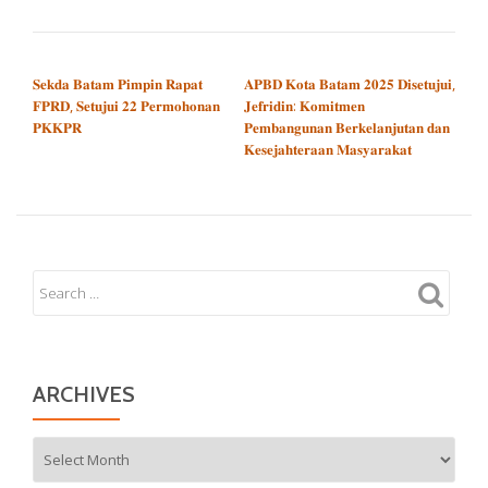
POST NAVIGATION
𝐒𝐞𝐤𝐝𝐚 𝐁𝐚𝐭𝐚𝐦 𝐏𝐢𝐦𝐩𝐢𝐧 𝐑𝐚𝐩𝐚𝐭
𝐀𝐏𝐁𝐃 𝐊𝐨𝐭𝐚 𝐁𝐚𝐭𝐚𝐦 𝟐𝟎𝟐𝟓 𝐃𝐢𝐬𝐞𝐭𝐮𝐣𝐮𝐢,
𝐅𝐏𝐑𝐃, 𝐒𝐞𝐭𝐮𝐣𝐮𝐢 𝟐𝟐 𝐏𝐞𝐫𝐦𝐨𝐡𝐨𝐧𝐚𝐧
𝐉𝐞𝐟𝐫𝐢𝐝𝐢𝐧: 𝐊𝐨𝐦𝐢𝐭𝐦𝐞𝐧
𝐏𝐊𝐊𝐏𝐑
𝐏𝐞𝐦𝐛𝐚𝐧𝐠𝐮𝐧𝐚𝐧 𝐁𝐞𝐫𝐤𝐞𝐥𝐚𝐧𝐣𝐮𝐭𝐚𝐧 𝐝𝐚𝐧
𝐊𝐞𝐬𝐞𝐣𝐚𝐡𝐭𝐞𝐫𝐚𝐚𝐧 𝐌𝐚𝐬𝐲𝐚𝐫𝐚𝐤𝐚𝐭
ARCHIVES
Archives