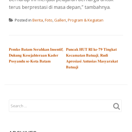
terus berprestasi di masa depan,” tambahnya.
Posted in
Berita
,
Foto
,
Galleri
,
Program & Kegiatan
POST NAVIGATION
𝐏𝐞𝐦𝐤𝐨 𝐁𝐚𝐭𝐚𝐦 𝐒𝐞𝐫𝐚𝐡𝐤𝐚𝐧 𝐈𝐧𝐬𝐞𝐧𝐭𝐢𝐟,
𝐏𝐮𝐧𝐜𝐚𝐤 𝐇𝐔𝐓 𝐑𝐈 𝐤𝐞-𝟕𝟗 𝐓𝐢𝐧𝐠𝐤𝐚𝐭
𝐃𝐮𝐤𝐮𝐧𝐠 𝐊𝐞𝐬𝐞𝐣𝐚𝐡𝐭𝐞𝐫𝐚𝐚𝐧 𝐊𝐚𝐝𝐞𝐫
𝐊𝐞𝐜𝐚𝐦𝐚𝐭𝐚𝐧 𝐁𝐚𝐭𝐮𝐚𝐣𝐢, 𝐑𝐮𝐝𝐢
𝐏𝐨𝐬𝐲𝐚𝐧𝐝𝐮 𝐬𝐞-𝐊𝐨𝐭𝐚 𝐁𝐚𝐭𝐚𝐦
𝐀𝐩𝐫𝐞𝐬𝐢𝐚𝐬𝐢 𝐀𝐧𝐭𝐮𝐬𝐢𝐚𝐬 𝐌𝐚𝐬𝐲𝐚𝐫𝐚𝐤𝐚𝐭
𝐁𝐚𝐭𝐮𝐚𝐣𝐢