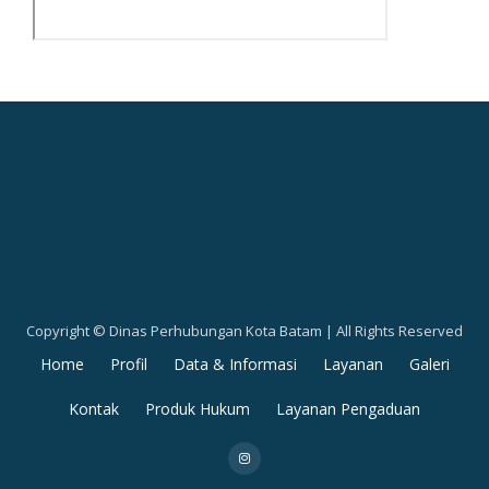
Copyright © Dinas Perhubungan Kota Batam | All Rights Reserved
Secondary
Home
Profil
Data & Informasi
Layanan
Galeri
Menu
Kontak
Produk Hukum
Layanan Pengaduan
fa-
instagram