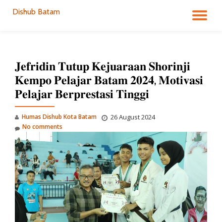
Dishub Batam
TO
Skip
to
NA
content
𝐉𝐞𝐟𝐫𝐢𝐝𝐢𝐧 𝐓𝐮𝐭𝐮𝐩 𝐊𝐞𝐣𝐮𝐚𝐫𝐚𝐚𝐧 𝐒𝐡𝐨𝐫𝐢𝐧𝐣𝐢
𝐊𝐞𝐦𝐩𝐨 𝐏𝐞𝐥𝐚𝐣𝐚𝐫 𝐁𝐚𝐭𝐚𝐦 𝟐𝟎𝟐𝟒, 𝐌𝐨𝐭𝐢𝐯𝐚𝐬𝐢
𝐏𝐞𝐥𝐚𝐣𝐚𝐫 𝐁𝐞𝐫𝐩𝐫𝐞𝐬𝐭𝐚𝐬𝐢 𝐓𝐢𝐧𝐠𝐠𝐢
Humas Dishub Kota Batam
26 August 2024
No comments