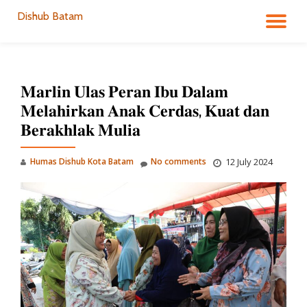
Dishub Batam
TO
Skip
to
NA
content
𝐌𝐚𝐫𝐥𝐢𝐧 𝐔𝐥𝐚𝐬 𝐏𝐞𝐫𝐚𝐧 𝐈𝐛𝐮 𝐃𝐚𝐥𝐚𝐦
𝐌𝐞𝐥𝐚𝐡𝐢𝐫𝐤𝐚𝐧 𝐀𝐧𝐚𝐤 𝐂𝐞𝐫𝐝𝐚𝐬, 𝐊𝐮𝐚𝐭 𝐝𝐚𝐧
𝐁𝐞𝐫𝐚𝐤𝐡𝐥𝐚𝐤 𝐌𝐮𝐥𝐢𝐚
Humas Dishub Kota Batam
No comments
12 July 2024