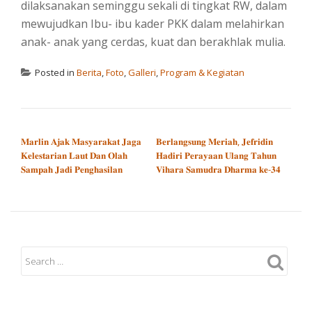
dilaksanakan seminggu sekali di tingkat RW, dalam
mewujudkan Ibu- ibu kader PKK dalam melahirkan
anak- anak yang cerdas, kuat dan berakhlak mulia.
Posted in
Berita
,
Foto
,
Galleri
,
Program & Kegiatan
POST NAVIGATION
𝐌𝐚𝐫𝐥𝐢𝐧 𝐀𝐣𝐚𝐤 𝐌𝐚𝐬𝐲𝐚𝐫𝐚𝐤𝐚𝐭 𝐉𝐚𝐠𝐚
𝐁𝐞𝐫𝐥𝐚𝐧𝐠𝐬𝐮𝐧𝐠 𝐌𝐞𝐫𝐢𝐚𝐡, 𝐉𝐞𝐟𝐫𝐢𝐝𝐢𝐧
𝐊𝐞𝐥𝐞𝐬𝐭𝐚𝐫𝐢𝐚𝐧 𝐋𝐚𝐮𝐭 𝐃𝐚𝐧 𝐎𝐥𝐚𝐡
𝐇𝐚𝐝𝐢𝐫𝐢 𝐏𝐞𝐫𝐚𝐲𝐚𝐚𝐧 𝐔𝐥𝐚𝐧𝐠 𝐓𝐚𝐡𝐮𝐧
𝐒𝐚𝐦𝐩𝐚𝐡 𝐉𝐚𝐝𝐢 𝐏𝐞𝐧𝐠𝐡𝐚𝐬𝐢𝐥𝐚𝐧
𝐕𝐢𝐡𝐚𝐫𝐚 𝐒𝐚𝐦𝐮𝐝𝐫𝐚 𝐃𝐡𝐚𝐫𝐦𝐚 𝐤𝐞-𝟑𝟒