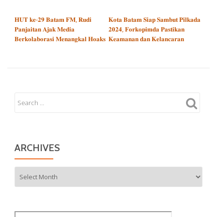
POST NAVIGATION
𝐇𝐔𝐓 𝐤𝐞-𝟐𝟗 𝐁𝐚𝐭𝐚𝐦 𝐅𝐌, 𝐑𝐮𝐝𝐢
𝐊𝐨𝐭𝐚 𝐁𝐚𝐭𝐚𝐦 𝐒𝐢𝐚𝐩 𝐒𝐚𝐦𝐛𝐮𝐭 𝐏𝐢𝐥𝐤𝐚𝐝𝐚
𝐏𝐚𝐧𝐣𝐚𝐢𝐭𝐚𝐧 𝐀𝐣𝐚𝐤 𝐌𝐞𝐝𝐢𝐚
𝟐𝟎𝟐𝟒, 𝐅𝐨𝐫𝐤𝐨𝐩𝐢𝐦𝐝𝐚 𝐏𝐚𝐬𝐭𝐢𝐤𝐚𝐧
𝐁𝐞𝐫𝐤𝐨𝐥𝐚𝐛𝐨𝐫𝐚𝐬𝐢 𝐌𝐞𝐧𝐚𝐧𝐠𝐤𝐚𝐥 𝐇𝐨𝐚𝐤𝐬
𝐊𝐞𝐚𝐦𝐚𝐧𝐚𝐧 𝐝𝐚𝐧 𝐊𝐞𝐥𝐚𝐧𝐜𝐚𝐫𝐚𝐧
ARCHIVES
Archives