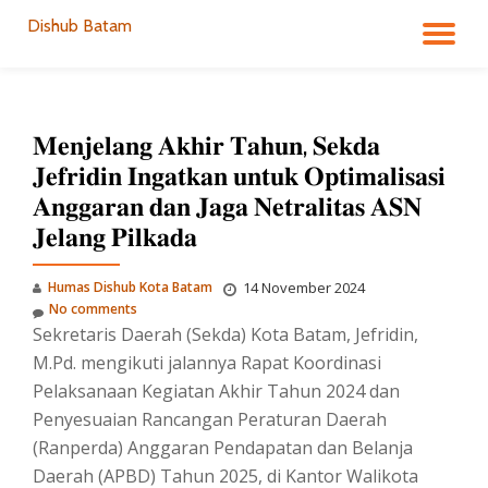
Dishub Batam
TO
Skip
to
NA
content
𝐌𝐞𝐧𝐣𝐞𝐥𝐚𝐧𝐠 𝐀𝐤𝐡𝐢𝐫 𝐓𝐚𝐡𝐮𝐧, 𝐒𝐞𝐤𝐝𝐚
𝐉𝐞𝐟𝐫𝐢𝐝𝐢𝐧 𝐈𝐧𝐠𝐚𝐭𝐤𝐚𝐧 𝐮𝐧𝐭𝐮𝐤 𝐎𝐩𝐭𝐢𝐦𝐚𝐥𝐢𝐬𝐚𝐬𝐢
𝐀𝐧𝐠𝐠𝐚𝐫𝐚𝐧 𝐝𝐚𝐧 𝐉𝐚𝐠𝐚 𝐍𝐞𝐭𝐫𝐚𝐥𝐢𝐭𝐚𝐬 𝐀𝐒𝐍
𝐉𝐞𝐥𝐚𝐧𝐠 𝐏𝐢𝐥𝐤𝐚𝐝𝐚
Humas Dishub Kota Batam
14 November 2024
No comments
Sekretaris Daerah (Sekda) Kota Batam, Jefridin,
M.Pd. mengikuti jalannya Rapat Koordinasi
Pelaksanaan Kegiatan Akhir Tahun 2024 dan
Penyesuaian Rancangan Peraturan Daerah
(Ranperda) Anggaran Pendapatan dan Belanja
Daerah (APBD) Tahun 2025, di Kantor Walikota