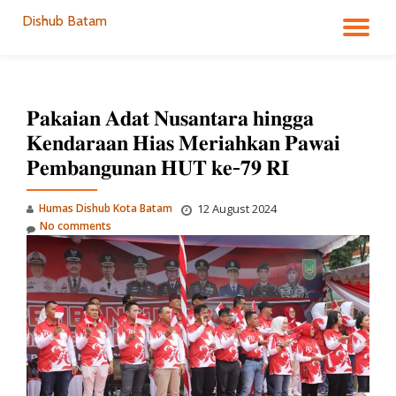
Dishub Batam
TO
Skip
to
NA
content
𝐏𝐚𝐤𝐚𝐢𝐚𝐧 𝐀𝐝𝐚𝐭 𝐍𝐮𝐬𝐚𝐧𝐭𝐚𝐫𝐚 𝐡𝐢𝐧𝐠𝐠𝐚
𝐊𝐞𝐧𝐝𝐚𝐫𝐚𝐚𝐧 𝐇𝐢𝐚𝐬 𝐌𝐞𝐫𝐢𝐚𝐡𝐤𝐚𝐧 𝐏𝐚𝐰𝐚𝐢
𝐏𝐞𝐦𝐛𝐚𝐧𝐠𝐮𝐧𝐚𝐧 𝐇𝐔𝐓 𝐤𝐞-𝟕𝟗 𝐑𝐈
Humas Dishub Kota Batam
12 August 2024
No comments