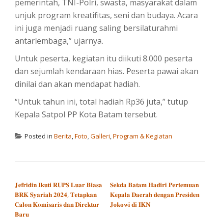
pemerintah, TNI-Polri, swasta, masyarakat dalam
unjuk program kreatifitas, seni dan budaya. Acara
ini juga menjadi ruang saling bersilaturahmi
antarlembaga,” ujarnya.
Untuk peserta, kegiatan itu diikuti 8.000 peserta
dan sejumlah kendaraan hias. Peserta pawai akan
dinilai dan akan mendapat hadiah.
“Untuk tahun ini, total hadiah Rp36 juta,” tutup
Kepala Satpol PP Kota Batam tersebut.
Posted in
Berita
,
Foto
,
Galleri
,
Program & Kegiatan
POST NAVIGATION
𝐉𝐞𝐟𝐫𝐢𝐝𝐢𝐧 𝐈𝐤𝐮𝐭𝐢 𝐑𝐔𝐏𝐒 𝐋𝐮𝐚𝐫 𝐁𝐢𝐚𝐬𝐚
𝐒𝐞𝐤𝐝𝐚 𝐁𝐚𝐭𝐚𝐦 𝐇𝐚𝐝𝐢𝐫𝐢 𝐏𝐞𝐫𝐭𝐞𝐦𝐮𝐚𝐧
𝐁𝐑𝐊 𝐒𝐲𝐚𝐫𝐢𝐚𝐡 𝟐𝟎𝟐𝟒, 𝐓𝐞𝐭𝐚𝐩𝐤𝐚𝐧
𝐊𝐞𝐩𝐚𝐥𝐚 𝐃𝐚𝐞𝐫𝐚𝐡 𝐝𝐞𝐧𝐠𝐚𝐧 𝐏𝐫𝐞𝐬𝐢𝐝𝐞𝐧
𝐂𝐚𝐥𝐨𝐧 𝐊𝐨𝐦𝐢𝐬𝐚𝐫𝐢𝐬 𝐝𝐚𝐧 𝐃𝐢𝐫𝐞𝐤𝐭𝐮𝐫
𝐉𝐨𝐤𝐨𝐰𝐢 𝐝𝐢 𝐈𝐊𝐍
𝐁𝐚𝐫𝐮