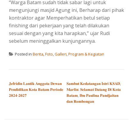
“Warga Batam sudah tidak sabar lagi untuk
mengunjungi masjid Agung ini, Berharap dari pihak
kontraktor agar Memperhatikan betul setiap
finishing dari pekerjaan yang telah dilakukan
sesuai dengan yang kita harapkan,” ujar Rudi
sebelum meninggalkan kunjungannya.
Posted in
Berita
,
Foto
,
Galleri
,
Program & Kegiatan
POST NAVIGATION
𝐉𝐞𝐟𝐫𝐢𝐝𝐢𝐧 𝐋𝐚𝐧𝐭𝐢𝐤 𝐀𝐧𝐠𝐠𝐨𝐭𝐚 𝐃𝐞𝐰𝐚𝐧
𝐒𝐚𝐦𝐛𝐮𝐭 𝐊𝐞𝐝𝐚𝐭𝐚𝐧𝐠𝐚𝐧 𝐈𝐬𝐭𝐫𝐢 𝐊𝐒𝐀𝐃,
𝐏𝐞𝐧𝐝𝐢𝐝𝐢𝐤𝐚𝐧 𝐊𝐨𝐭𝐚 𝐁𝐚𝐭𝐚𝐦 𝐏𝐞𝐫𝐢𝐨𝐝𝐞
𝐌𝐚𝐫𝐥𝐢𝐧: 𝐒𝐞𝐥𝐚𝐦𝐚𝐭 𝐃𝐚𝐭𝐚𝐧𝐠 𝐃𝐢 𝐊𝐨𝐭𝐚
𝟐𝟎𝟐𝟒-𝟐𝟎𝟐𝟕
𝐁𝐚𝐭𝐚𝐦, 𝐈𝐛𝐮 𝐏𝐚𝐮𝐥𝐢𝐧𝐚 𝐏𝐚𝐧𝐝𝐣𝐚𝐢𝐭𝐚𝐧
𝐝𝐚𝐧 𝐑𝐨𝐦𝐛𝐨𝐧𝐠𝐚𝐧