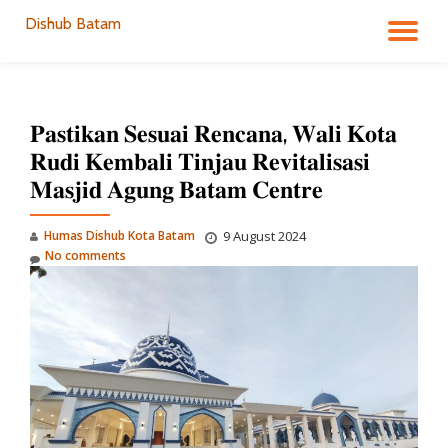
Dishub Batam
TO
Skip
to
NA
content
𝐏𝐚𝐬𝐭𝐢𝐤𝐚𝐧 𝐒𝐞𝐬𝐮𝐚𝐢 𝐑𝐞𝐧𝐜𝐚𝐧𝐚, 𝐖𝐚𝐥𝐢 𝐊𝐨𝐭𝐚
𝐑𝐮𝐝𝐢 𝐊𝐞𝐦𝐛𝐚𝐥𝐢 𝐓𝐢𝐧𝐣𝐚𝐮 𝐑𝐞𝐯𝐢𝐭𝐚𝐥𝐢𝐬𝐚𝐬𝐢
𝐌𝐚𝐬𝐣𝐢𝐝 𝐀𝐠𝐮𝐧𝐠 𝐁𝐚𝐭𝐚𝐦 𝐂𝐞𝐧𝐭𝐫𝐞
Humas Dishub Kota Batam
9 August 2024
No comments