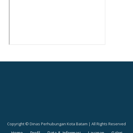
Copyright © Dinas Perhubungan Kota Batam | All Rights Reserved
Secondary
Home
Profil
Data & Informasi
Layanan
Galeri