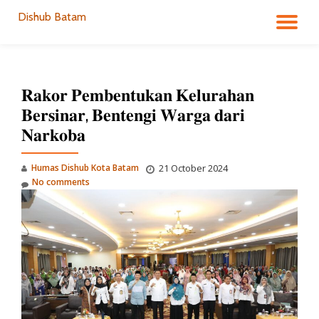
Dishub Batam
TO
Skip
to
NA
content
𝐑𝐚𝐤𝐨𝐫 𝐏𝐞𝐦𝐛𝐞𝐧𝐭𝐮𝐤𝐚𝐧 𝐊𝐞𝐥𝐮𝐫𝐚𝐡𝐚𝐧
𝐁𝐞𝐫𝐬𝐢𝐧𝐚𝐫, 𝐁𝐞𝐧𝐭𝐞𝐧𝐠𝐢 𝐖𝐚𝐫𝐠𝐚 𝐝𝐚𝐫𝐢
𝐍𝐚𝐫𝐤𝐨𝐛𝐚
Humas Dishub Kota Batam
21 October 2024
No comments