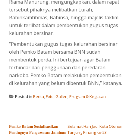
Riama Manurung, mengungkapkan, dalam rapat
tersebut pihaknya melibatkan Lurah,
Babinkamtibmas, Babinsa, hingga majelis taklim
untuk terlibat dalam pembentukan gugus tugas
kelurahan bersinar.
“Pembentukan gugus tugas kelurahan bersinar
oleh Pemko Batam bersama BNN sudah
membentuk perda. Ini bertujuan agar Batam
terhindar dari penggunaan dan peredaran
narkoba. Pemko Batam melakukan pembentukan
di kelurahan yang belum dibentuk BNN,” katanya.
Posted in
Berita
,
Foto
,
Galleri
,
Program & Kegiatan
POST NAVIGATION
𝐏𝐞𝐦𝐤𝐨 𝐁𝐚𝐭𝐚𝐦 𝐒𝐨𝐬𝐢𝐚𝐥𝐢𝐬𝐚𝐬𝐢𝐤𝐚𝐧
Selamat Hari Jadi Kota Otonom
𝐏𝐞𝐧𝐭𝐢𝐧𝐠𝐧𝐲𝐚 𝐏𝐞𝐧𝐠𝐚𝐰𝐚𝐬𝐚𝐧 𝐉𝐚𝐦𝐢𝐧𝐚𝐧
Tanjung Pinang ke-23