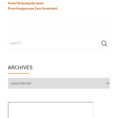
𝐒𝐨𝐬𝐢𝐚𝐥 𝐊𝐞𝐭𝐞𝐧𝐚𝐠𝐚𝐤𝐞𝐫𝐣𝐚𝐚𝐧
𝐏𝐞𝐧𝐲𝐞𝐥𝐞𝐧𝐠𝐠𝐚𝐫𝐚𝐚𝐧 𝐉𝐚𝐬𝐚 𝐊𝐨𝐧𝐭𝐫𝐮𝐤𝐬𝐢
ARCHIVES
Archives