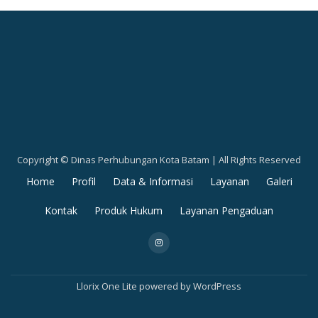
Copyright © Dinas Perhubungan Kota Batam | All Rights Reserved
Secondary
Home
Profil
Data & Informasi
Layanan
Galeri
Menu
Kontak
Produk Hukum
Layanan Pengaduan
fa-
instagram
Llorix One Lite
powered by
WordPress