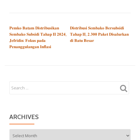
POST NAVIGATION
𝐏𝐞𝐦𝐤𝐨 𝐁𝐚𝐭𝐚𝐦 𝐃𝐢𝐬𝐭𝐫𝐢𝐛𝐮𝐬𝐢𝐤𝐚𝐧
𝐃𝐢𝐬𝐭𝐫𝐢𝐛𝐮𝐬𝐢 𝐒𝐞𝐦𝐛𝐚𝐤𝐨 𝐁𝐞𝐫𝐬𝐮𝐛𝐬𝐢𝐝𝐢
𝐒𝐞𝐦𝐛𝐚𝐤𝐨 𝐒𝐮𝐛𝐬𝐢𝐝𝐢 𝐓𝐚𝐡𝐚𝐩 𝐈𝐈 𝟐𝟎𝟐𝟒,
𝐓𝐚𝐡𝐚𝐩 𝐈𝐈, 𝟐.𝟑𝟎𝟎 𝐏𝐚𝐤𝐞𝐭 𝐃𝐢𝐬𝐚𝐥𝐮𝐫𝐤𝐚𝐧
𝐉𝐞𝐟𝐫𝐢𝐝𝐢𝐧: 𝐅𝐨𝐤𝐮𝐬 𝐩𝐚𝐝𝐚
𝐝𝐢 𝐁𝐚𝐭𝐮 𝐁𝐞𝐬𝐚𝐫
𝐏𝐞𝐧𝐚𝐧𝐠𝐠𝐮𝐥𝐚𝐧𝐠𝐚𝐧 𝐈𝐧𝐟𝐥𝐚𝐬𝐢
ARCHIVES
Archives