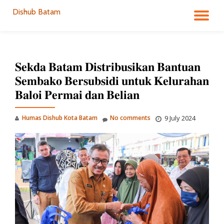
Dishub Batam
TO
Skip
to
NA
content
𝐒𝐞𝐤𝐝𝐚 𝐁𝐚𝐭𝐚𝐦 𝐃𝐢𝐬𝐭𝐫𝐢𝐛𝐮𝐬𝐢𝐤𝐚𝐧 𝐁𝐚𝐧𝐭𝐮𝐚𝐧
𝐒𝐞𝐦𝐛𝐚𝐤𝐨 𝐁𝐞𝐫𝐬𝐮𝐛𝐬𝐢𝐝𝐢 𝐮𝐧𝐭𝐮𝐤 𝐊𝐞𝐥𝐮𝐫𝐚𝐡𝐚𝐧
𝐁𝐚𝐥𝐨𝐢 𝐏𝐞𝐫𝐦𝐚𝐢 𝐝𝐚𝐧 𝐁𝐞𝐥𝐢𝐚𝐧
Humas Dishub Kota Batam
No comments
9 July 2024