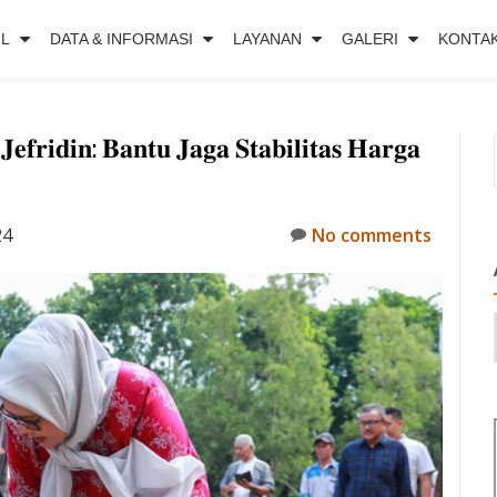
IL
DATA & INFORMASI
LAYANAN
GALERI
KONTA
𝐟𝐫𝐢𝐝𝐢𝐧: 𝐁𝐚𝐧𝐭𝐮 𝐉𝐚𝐠𝐚 𝐒𝐭𝐚𝐛𝐢𝐥𝐢𝐭𝐚𝐬 𝐇𝐚𝐫𝐠𝐚
24
No comments