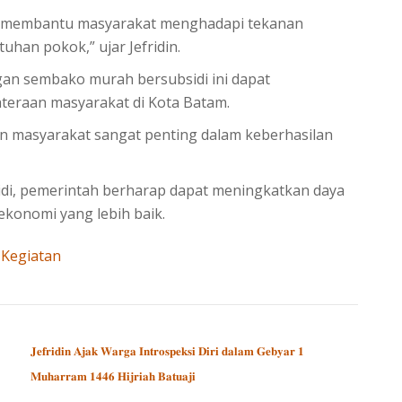
uk membantu masyarakat menghadapi tekanan
uhan pokok,” ujar Jefridin.
an sembako murah bersubsidi ini dapat
teraan masyarakat di Kota Batam.
n masyarakat sangat penting dalam keberhasilan
i, pemerintah berharap dapat meningkatkan daya
ekonomi yang lebih baik.
Kegiatan
𝐉𝐞𝐟𝐫𝐢𝐝𝐢𝐧 𝐀𝐣𝐚𝐤 𝐖𝐚𝐫𝐠𝐚 𝐈𝐧𝐭𝐫𝐨𝐬𝐩𝐞𝐤𝐬𝐢 𝐃𝐢𝐫𝐢 𝐝𝐚𝐥𝐚𝐦 𝐆𝐞𝐛𝐲𝐚𝐫 𝟏
𝐌𝐮𝐡𝐚𝐫𝐫𝐚𝐦 𝟏𝟒𝟒𝟔 𝐇𝐢𝐣𝐫𝐢𝐚𝐡 𝐁𝐚𝐭𝐮𝐚𝐣𝐢