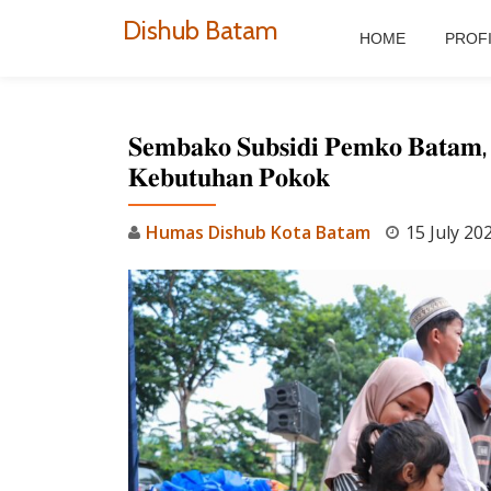
Dishub Batam
HOME
PROF
Skip
to
content
𝐒𝐞𝐦𝐛𝐚𝐤𝐨 𝐒𝐮𝐛𝐬𝐢𝐝𝐢 𝐏𝐞𝐦𝐤𝐨 𝐁𝐚𝐭𝐚𝐦, 𝐉
𝐊𝐞𝐛𝐮𝐭𝐮𝐡𝐚𝐧 𝐏𝐨𝐤𝐨𝐤
Humas Dishub Kota Batam
15 July 20