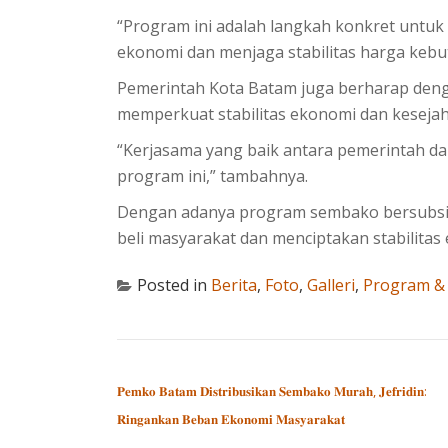
“Program ini adalah langkah konkret unt
ekonomi dan menjaga stabilitas harga kebut
Pemerintah Kota Batam juga berharap deng
memperkuat stabilitas ekonomi dan kesejah
“Kerjasama yang baik antara pemerintah da
program ini,” tambahnya.
Dengan adanya program sembako bersubsid
beli masyarakat dan menciptakan stabilitas 
Posted in
Berita
,
Foto
,
Galleri
,
Program & 
POST NAVIGATION
𝐏𝐞𝐦𝐤𝐨 𝐁𝐚𝐭𝐚𝐦 𝐃𝐢𝐬𝐭𝐫𝐢𝐛𝐮𝐬𝐢𝐤𝐚𝐧 𝐒𝐞𝐦𝐛𝐚𝐤𝐨 𝐌𝐮𝐫𝐚𝐡, 𝐉𝐞𝐟𝐫𝐢𝐝𝐢𝐧:
𝐑𝐢𝐧𝐠𝐚𝐧𝐤𝐚𝐧 𝐁𝐞𝐛𝐚𝐧 𝐄𝐤𝐨𝐧𝐨𝐦𝐢 𝐌𝐚𝐬𝐲𝐚𝐫𝐚𝐤𝐚𝐭