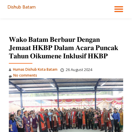
Dishub Batam
TO
Skip
to
NA
content
𝐖𝐚𝐤𝐨 𝐁𝐚𝐭𝐚𝐦 𝐁𝐞𝐫𝐛𝐚𝐮𝐫 𝐃𝐞𝐧𝐠𝐚𝐧
𝐉𝐞𝐦𝐚𝐚𝐭 𝐇𝐊𝐁𝐏 𝐃𝐚𝐥𝐚𝐦 𝐀𝐜𝐚𝐫𝐚 𝐏𝐮𝐧𝐜𝐚𝐤
𝐓𝐚𝐡𝐮𝐧 𝐎𝐢𝐤𝐮𝐦𝐞𝐧𝐞 𝐈𝐧𝐤𝐥𝐮𝐬𝐢𝐟 𝐇𝐊𝐁𝐏
Humas Dishub Kota Batam
26 August 2024
No comments