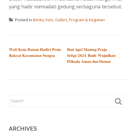
yang hadir memadati gedung serbaguna tersebut.
Posted in
Berita
,
Foto
,
Galleri
,
Program & Kegiatan
POST NAVIGATION
𝐖𝐚𝐥𝐢 𝐊𝐨𝐭𝐚 𝐁𝐚𝐭𝐚𝐦 𝐇𝐚𝐝𝐢𝐫𝐢 𝐏𝐞𝐬𝐭𝐚
𝐈𝐤𝐮𝐭 𝐀𝐩𝐞𝐥 𝐌𝐚𝐧𝐭𝐚𝐩 𝐏𝐫𝐚𝐣𝐚
𝐑𝐚𝐤𝐲𝐚𝐭 𝐊𝐞𝐜𝐚𝐦𝐚𝐭𝐚𝐧 𝐍𝐨𝐧𝐠𝐬𝐚
𝐒𝐞𝐥𝐢𝐠𝐢-𝟐𝟎𝟐𝟒, 𝐑𝐮𝐝𝐢: 𝐖𝐮𝐣𝐮𝐝𝐤𝐚𝐧
𝐏𝐢𝐥𝐤𝐚𝐝𝐚 𝐀𝐦𝐚𝐧 𝐝𝐚𝐧 𝐃𝐚𝐦𝐚𝐢
ARCHIVES