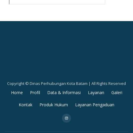
Copyright © Dinas Perhubungan Kota Batam | All Rights Reserved
Secondary
Home
Profil
Data & Informasi
Layanan
Galeri
Menu
Kontak
Produk Hukum
Layanan Pengaduan
fa-
instagram