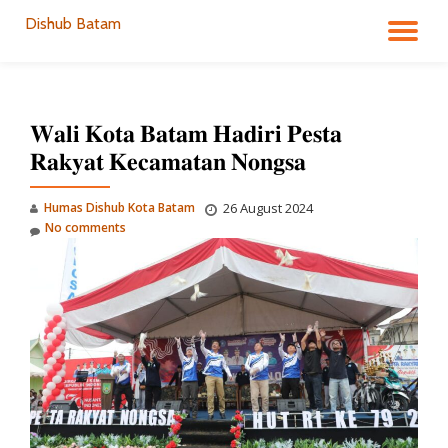
Dishub Batam
TO
Skip
to
NA
content
𝐖𝐚𝐥𝐢 𝐊𝐨𝐭𝐚 𝐁𝐚𝐭𝐚𝐦 𝐇𝐚𝐝𝐢𝐫𝐢 𝐏𝐞𝐬𝐭𝐚
𝐑𝐚𝐤𝐲𝐚𝐭 𝐊𝐞𝐜𝐚𝐦𝐚𝐭𝐚𝐧 𝐍𝐨𝐧𝐠𝐬𝐚
Humas Dishub Kota Batam
26 August 2024
No comments