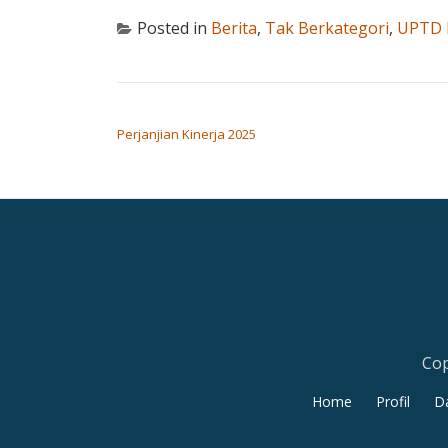
Posted in
Berita
,
Tak Berkategori
,
UPTD 
POST NAVIGATION
Perjanjian Kinerja 2025
Cop
Secondary
Home
Profil
Da
Menu