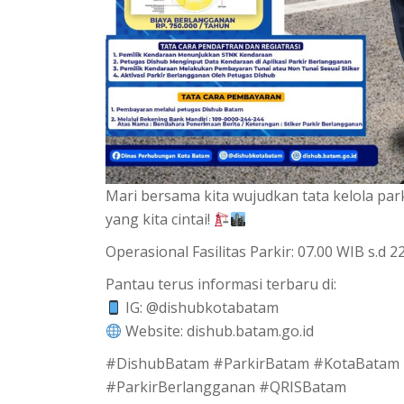
Mari bersama kita wujudkan tata kelola pa
yang kita cintai!
Operasional Fasilitas Parkir: 07.00 WIB s.d 2
Pantau terus informasi terbaru di:
IG: @dishubkotabatam
Website: dishub.batam.go.id
#DishubBatam #ParkirBatam #KotaBatam
#ParkirBerlangganan #QRISBatam