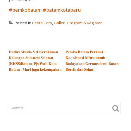
#pemkobatam
#batamkotabaru
Posted in
Berita
,
Foto
,
Galleri
,
Program & Kegiatan
POST NAVIGATION
𝐇𝐚𝐝𝐢𝐫𝐢 𝐌𝐮𝐬𝐝𝐚 𝐕𝐈𝐈 𝐊𝐞𝐫𝐮𝐤𝐮𝐧𝐚𝐧
𝐏𝐞𝐦𝐤𝐨 𝐁𝐚𝐭𝐚𝐦 𝐏𝐞𝐫𝐤𝐮𝐚𝐭
𝐊𝐞𝐥𝐮𝐚𝐫𝐠𝐚 𝐒𝐮𝐥𝐚𝐰𝐞𝐬𝐢 𝐒𝐞𝐥𝐚𝐭𝐚𝐧
𝐊𝐨𝐨𝐫𝐝𝐢𝐧𝐚𝐬𝐢 𝐌𝐢𝐭𝐫𝐚 𝐮𝐧𝐭𝐮𝐤
(𝐊𝐊𝐒𝐒)𝐁𝐚𝐭𝐚𝐦, 𝐏𝐣𝐬 𝐖𝐚𝐥𝐢 𝐊𝐨𝐭𝐚
𝐁𝐮𝐝𝐚𝐲𝐚𝐤𝐚𝐧 𝐆𝐞𝐫𝐦𝐚𝐬 𝐝𝐞𝐦𝐢 𝐁𝐚𝐭𝐚𝐦
𝐁𝐚𝐭𝐚𝐦 : 𝐌𝐚𝐫𝐢 𝐣𝐚𝐠𝐚 𝐤𝐞𝐤𝐨𝐦𝐩𝐚𝐤𝐚𝐧
𝐁𝐞𝐫𝐬𝐢𝐡 𝐝𝐚𝐧 𝐒𝐞𝐡𝐚𝐭