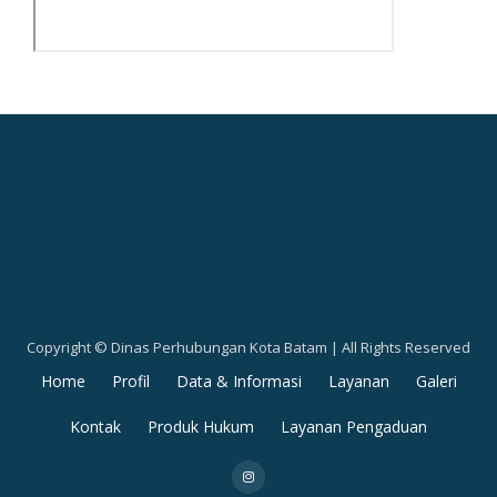
Copyright © Dinas Perhubungan Kota Batam | All Rights Reserved
Secondary
Home
Profil
Data & Informasi
Layanan
Galeri
Menu
Kontak
Produk Hukum
Layanan Pengaduan
fa-
instagram