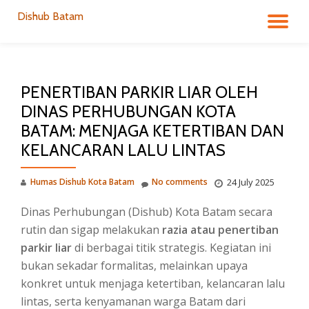
Dishub Batam
TO
Skip
to
NA
content
PENERTIBAN PARKIR LIAR OLEH
DINAS PERHUBUNGAN KOTA
BATAM: MENJAGA KETERTIBAN DAN
KELANCARAN LALU LINTAS
Humas Dishub Kota Batam
No comments
24 July 2025
Dinas Perhubungan (Dishub) Kota Batam secara
rutin dan sigap melakukan
razia atau penertiban
parkir liar
di berbagai titik strategis. Kegiatan ini
bukan sekadar formalitas, melainkan upaya
konkret untuk menjaga ketertiban, kelancaran lalu
lintas, serta kenyamanan warga Batam dari