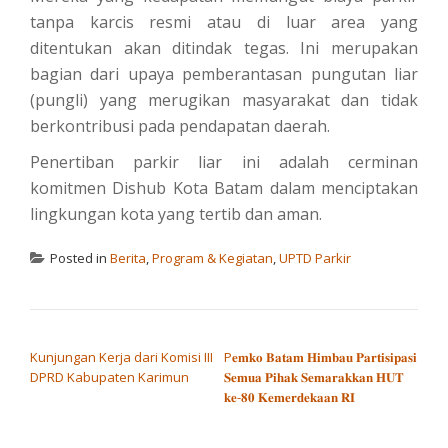
tanpa karcis resmi atau di luar area yang
ditentukan akan ditindak tegas. Ini merupakan
bagian dari upaya pemberantasan pungutan liar
(pungli) yang merugikan masyarakat dan tidak
berkontribusi pada pendapatan daerah.
Penertiban parkir liar ini adalah cerminan
komitmen Dishub Kota Batam dalam menciptakan
lingkungan kota yang tertib dan aman.
Posted in
Berita
,
Program & Kegiatan
,
UPTD Parkir
POST NAVIGATION
Kunjungan Kerja dari Komisi III
P𝐞𝐦𝐤𝐨 𝐁𝐚𝐭𝐚𝐦 𝐇𝐢𝐦𝐛𝐚𝐮 𝐏𝐚𝐫𝐭𝐢𝐬𝐢𝐩𝐚𝐬𝐢
DPRD Kabupaten Karimun
𝐒𝐞𝐦𝐮𝐚 𝐏𝐢𝐡𝐚𝐤 𝐒𝐞𝐦𝐚𝐫𝐚𝐤𝐤𝐚𝐧 𝐇𝐔𝐓
𝐤𝐞-𝟖𝟎 𝐊𝐞𝐦𝐞𝐫𝐝𝐞𝐤𝐚𝐚𝐧 𝐑𝐈