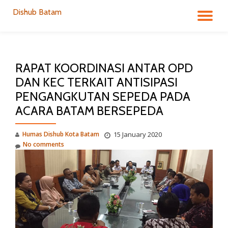
Dishub Batam
TO
Skip
to
NA
content
RAPAT KOORDINASI ANTAR OPD
DAN KEC TERKAIT ANTISIPASI
PENGANGKUTAN SEPEDA PADA
ACARA BATAM BERSEPEDA
Humas Dishub Kota Batam
15 January 2020
No comments