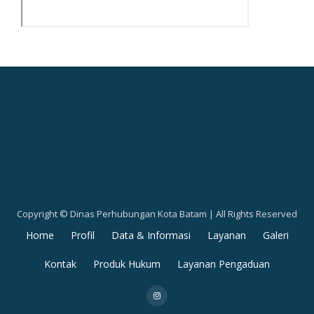
Copyright © Dinas Perhubungan Kota Batam | All Rights Reserved
Secondary
Home
Profil
Data & Informasi
Layanan
Galeri
Menu
Kontak
Produk Hukum
Layanan Pengaduan
fa-
instagram