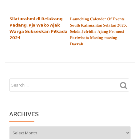
POST NAVIGATION
𝗦𝗶𝗹𝗮𝘁𝘂𝗿𝗮𝗵𝗺𝗶 𝗱𝗶 𝗕𝗲𝗹𝗮𝗸𝗮𝗻𝗴
𝐋𝐚𝐮𝐧𝐜𝐡𝐢𝐧𝐠 𝐂𝐚𝐥𝐞𝐧𝐝𝐞𝐫 𝐎𝐟 𝐄𝐯𝐞𝐧𝐭𝐬
𝗣𝗮𝗱𝗮𝗻𝗴, 𝗣𝗷𝘀 𝗪𝗮𝗸𝗼 𝗔𝗷𝗮𝗸
𝐒𝐨𝐮𝐭𝐡 𝐊𝐚𝐥𝐢𝐦𝐚𝐧𝐭𝐚𝐧 𝐒𝐞𝐥𝐚𝐭𝐚𝐧 𝟐𝟎𝟐𝟓,
𝗪𝗮𝗿𝗴𝗮 𝗦𝘂𝗸𝘀𝗲𝘀𝗸𝗮𝗻 𝗣𝗶𝗹𝗸𝗮𝗱𝗮
𝐒𝐞𝐤𝐝𝐚 𝐉𝐞𝐟𝐫𝐢𝐝𝐢𝐧: 𝐀𝐣𝐚𝐧𝐠 𝐏𝐫𝐨𝐦𝐨𝐬𝐢
𝟮𝟬𝟮𝟰
𝐏𝐚𝐫𝐢𝐰𝐢𝐬𝐚𝐭𝐚 𝐌𝐚𝐬𝐢𝐧𝐠-𝐦𝐚𝐬𝐢𝐧𝐠
𝐃𝐚𝐞𝐫𝐚𝐡
ARCHIVES
Archives