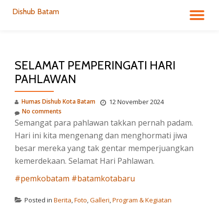
Dishub Batam
TO
Skip
to
NA
content
SELAMAT PEMPERINGATI HARI
PAHLAWAN
Humas Dishub Kota Batam
12 November 2024
No comments
Semangat para pahlawan takkan pernah padam.
Hari ini kita mengenang dan menghormati jiwa
besar mereka yang tak gentar memperjuangkan
kemerdekaan. Selamat Hari Pahlawan.
#pemkobatam
#batamkotabaru
Posted in
Berita
,
Foto
,
Galleri
,
Program & Kegiatan