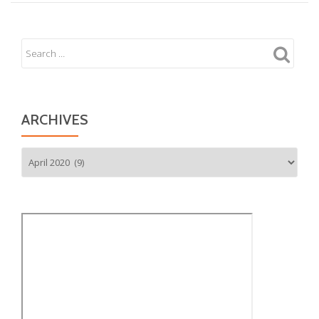
STIKER
REAN.ID
di
15
UNIT
BUS
TRANS
ARCHIVES
BATAM
Archives