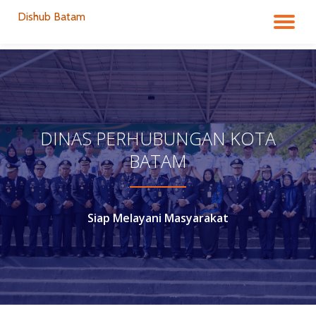
Dishub Batam
TO
Skip
to
NA
content
DINAS PERHUBUNGAN KOTA
BATAM
Siap Melayani Masyarakat