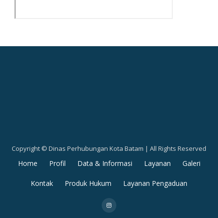
Copyright © Dinas Perhubungan Kota Batam | All Rights Reserved
Secondary
Home
Profil
Data & Informasi
Layanan
Galeri
Menu
Kontak
Produk Hukum
Layanan Pengaduan
fa-
instagram