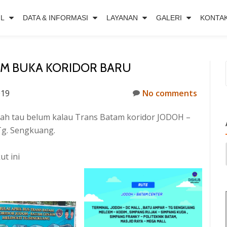
IL
DATA & INFORMASI
LAYANAN
GALERI
KONTA
AM BUKA KORIDOR BARU
019
No comments
dah tau belum kalau Trans Batam koridor JODOH –
g. Sengkuang.
ut ini