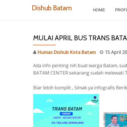
Dishub Batam
HOME
PROF
Skip
to
content
MULAI APRIL BUS TRANS BAT
Humas Dishub Kota Batam
15 April 2
Ada info penting nih buat warga Batam, su
BATAM CENTER sekarang sudah melewati T
Biar lebih komplit , Simak ya infografis Berik