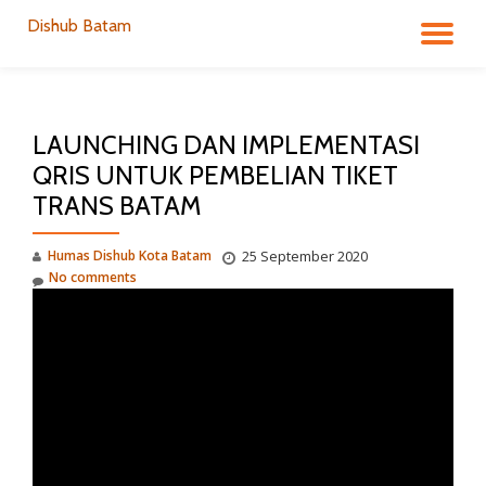
Dishub Batam
TO
Skip
to
NA
content
LAUNCHING DAN IMPLEMENTASI
QRIS UNTUK PEMBELIAN TIKET
TRANS BATAM
Humas Dishub Kota Batam
25 September 2020
No comments